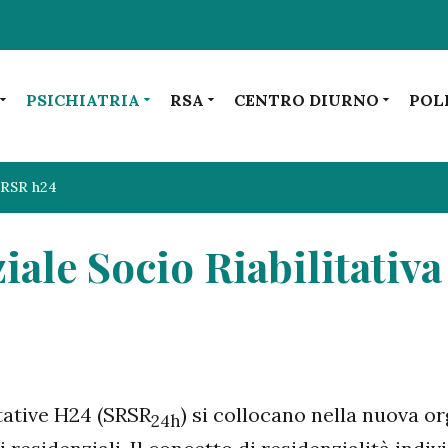
PSICHIATRIA
RSA
CENTRO DIURNO
POL
SRSR h24
ale Socio Riabilitativa 
itative H24 (SRSR
) si collocano nella nuova o
24h