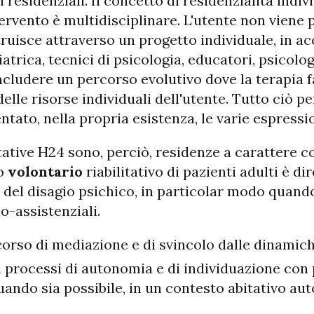
i residenziali. Il concetto di residenzialità indi
ntervento è multidisciplinare. L'utente non viene 
uisce attraverso un progetto individuale, in acc
trica, tecnici di psicologia, educatori, psicologi,
includere un percorso evolutivo dove la terapia
elle risorse individuali dell'utente. Tutto ciò p
ato, nella propria esistenza, le varie espressio
itative H24 sono, perciò, residenze a carattere 
to
volontario
riabilitativo di pazienti adulti è d
ti del disagio psichico, in particolar modo quan
io-assistenziali.
orso di mediazione e di svincolo dalle dinamich
 i processi di autonomia e di individuazione con
quando sia possibile, in un contesto abitativo 