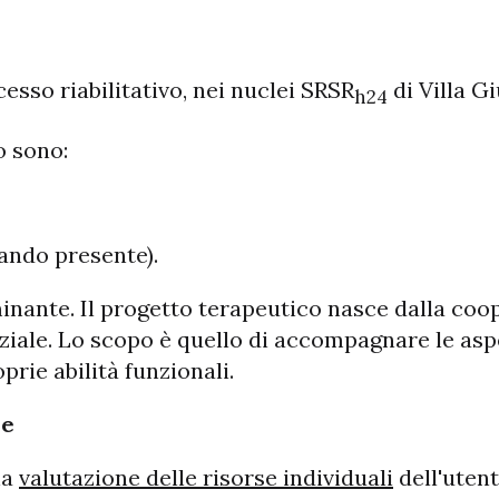
cesso riabilitativo, nei nuclei SRSR
di Villa G
h24
o sono:
uando presente).
nante. Il progetto terapeutico nasce dalla coop
ziale. Lo scopo è quello di accompagnare le aspet
prie abilità funzionali.
le
na
valutazione delle risorse individuali
dell'uten