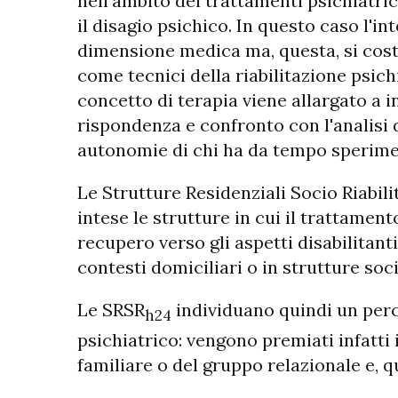
nell'ambito dei trattamenti psichiatric
il disagio psichico. In questo caso l'i
dimensione medica ma, questa, si costr
come tecnici della riabilitazione psichia
concetto di terapia viene allargato a 
rispondenza e confronto con l'analisi d
autonomie di chi ha da tempo speriment
Le Strutture Residenziali Socio Riabil
intese le strutture in cui il trattamen
recupero verso gli aspetti disabilitan
contesti domiciliari o in strutture soc
Le SRSR
individuano quindi un perc
h24
psichiatrico: vengono premiati infatti
familiare o del gruppo relazionale e, 