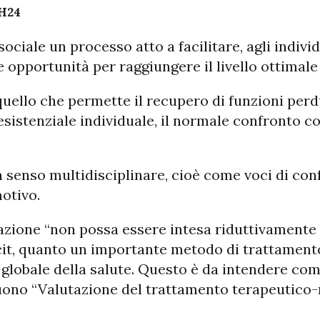
H24
sociale un processo atto a facilitare, agli indi
 le opportunità per raggiungere il livello ottima
 quello che permette il recupero di funzioni pe
sistenziale individuale, il normale confronto con
in senso multidisciplinare, cioè come voci di c
motivo.
tazione “non possa essere intesa riduttivamente
cit, quanto un importante metodo di trattamento
lobale della salute. Questo è da intendere come
uono “Valutazione del trattamento terapeutico-ri