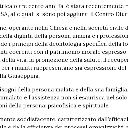
ica oltre cento anni fa, è stata recentemente ri
A, alle quali si sono poi aggiunti il Centro Diur
e, operante nella Chiesa e nella società civile da
della dignità della persona umana e i professioni
do i principi della deontologia specifica della 
ti coerenti con il patrimonio morale espresso 
ella vita, la promozione della salute, il recupe
per i malati rappresentano sia espressione del
lla Giuseppina.
isogni della persona malata e della sua famiglia.
ammalato e l’assistenza non si esaurisca nel so
oni della persona: psicofisica e spirituale.
mente soddisfacente, caratterizzato dall’efficaci
 e dalla efficienza dei processi organizzativi, 