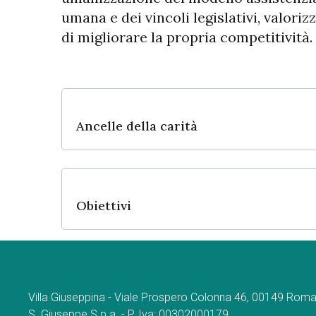
umana e dei vincoli legislativi, valoriz
di migliorare la propria competitività.
Ancelle della carità
Obiettivi
Villa Giuseppina - Viale Prospero Colonna 46, 00149 Roma - Tu
S. Giuseppe S.p.a. - P. Iva: 00302000179