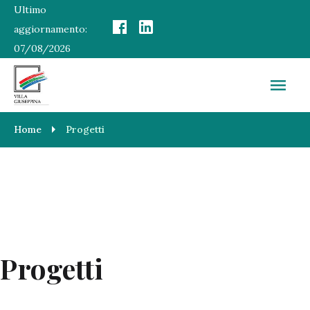
Ultimo
aggiornamento:
07/08/2026
Home
Progetti
Progetti